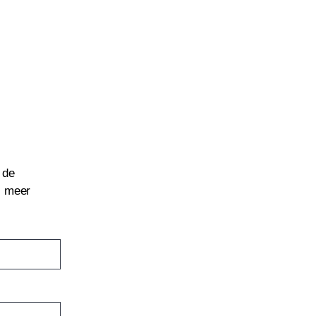
 de
l meer